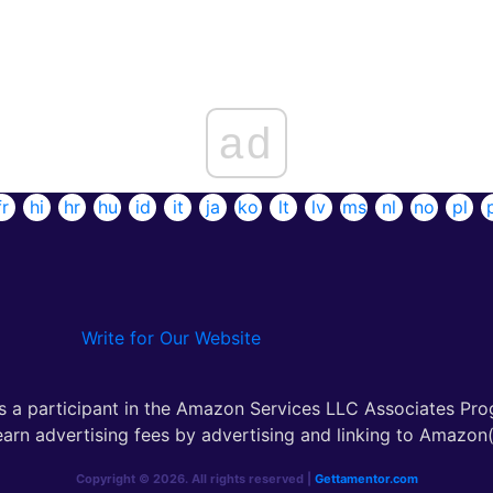
ad
fr
hi
hr
hu
id
it
ja
ko
lt
lv
ms
nl
no
pl
Write for Our Website
s a participant in the Amazon Services LLC Associates Pro
earn advertising fees by advertising and linking to Amazon(.
Copyright © 2026. All rights reserved |
Gettamentor.com