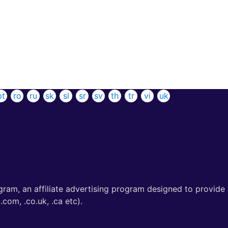
pt
ro
ru
sk
sl
sr
sv
th
tr
vi
uk
gram, an affiliate advertising program designed to provide
com, .co.uk, .ca etc).