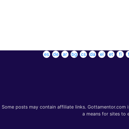
es
de
ar
bg
cs
da
el
et
fi
Some posts may contain affiliate links. Gottamentor.com i
a means for sites to 