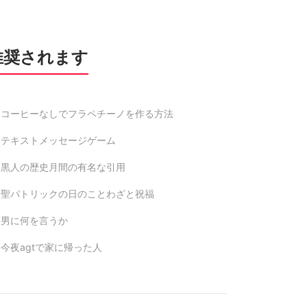
推奨されます
コーヒーなしでフラペチーノを作る方法
テキストメッセージゲーム
黒人の歴史月間の有名な引用
聖パトリックの日のことわざと祝福
男に何を言うか
今夜agtで家に帰った人