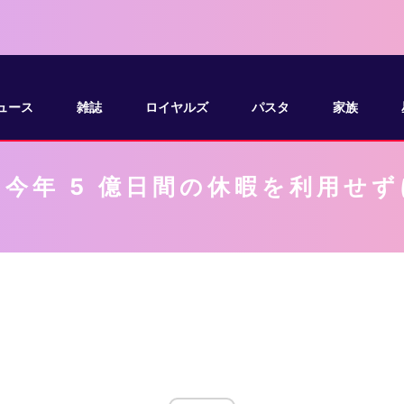
ュース
雑誌
ロイヤルズ
パスタ
家族
今年 5 億日間の休暇を利用せ