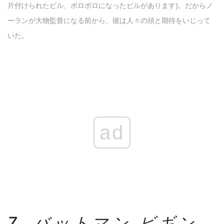
片付けられたビル、ボロボロになったビルがあります)。だからノ
ーランが大物監督になる前から、彼は人々の頭と期待をいじって
いた。
ad
7. バットマン ビギン