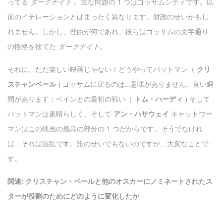
ってる
ダークナイト
。主な問題の 1 つはゴッサムシティです。以
前のイテレーションとはまったく異なります。財政のせいかもし
れません。しかし、理由が何であれ、彼らはゴッサムの文字通り
の性格を捨てた
ダークナイト。
それに、ただ楽しい映画じゃない！どうやってバットマン（
クリ
スチャンベール
) ゴッサムに戻るのは…意味がありません。良い瞬
間があります：ベインとの最初の戦い（
トム・ハーディ
) そして
バットマンは素晴らしく、そして
アン・ハサウェイ
キャットウー
マンはこの映画の最高の部分の 1 つだからです。そうでなけれ
ば、それは混乱です。誰のせいでもないのですが、大変なことで
す。
関連: クリスチャン・ベールと他のオスカーにノミネートされたス
ターが役割のためにどのように変化したか