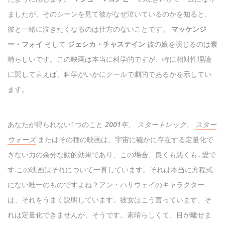
ましたが、そのシーンを見て彼がなぜ泣いているのかを知ると、
彼と一緒に泣きたくなるのは仕方のないことです。
マッケンジ
ー・フォイ
そして
ジェシカ・チャステイン
彼の娘を演じるのは素
晴らしいです。この映画は本当に科学的ですが、特に相対性理論
に関して言えば、科学がいかにクールで劇的であるかを示してい
ます。
あなたが得られない1つのこと
2001年、
スタートレック、
スター
ウォーズ
またはその種の映画は、宇宙に確かに存在する定量化で
きない力の余分な動的効果であり、この場合、良くも悪くも...愛で
す.この映画はそれについて一貫しています。それは本当に方程式
にない唯一のものですよね？アン・ハサウェイのキャラクター
は、それをうまく説明しています。彼女はこう言っています、そ
れは定量化できませんが、そうです。素晴らしくて、目が離せま