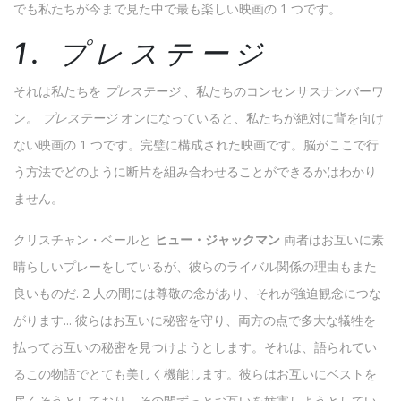
でも私たちが今まで見た中で最も楽しい映画の 1 つです。
1. プレステージ
それは私たちを
プレステージ
、私たちのコンセンサスナンバーワ
ン。
プレステージ
オンになっていると、私たちが絶対に背を向け
ない映画の 1 つです。完璧に構成された映画です。脳がここで行
う方法でどのように断片を組み合わせることができるかはわかり
ません。
クリスチャン・ベールと
ヒュー・ジャックマン
両者はお互いに素
晴らしいプレーをしているが、彼らのライバル関係の理由もまた
良いものだ. 2 人の間には尊敬の念があり、それが強迫観念につな
がります... 彼らはお互いに秘密を守り、両方の点で多大な犠牲を
払ってお互いの秘密を見つけようとします。それは、語られてい
るこの物語でとても美しく機能します。彼らはお互いにベストを
尽くそうとしており、その間ずっとお互いを妨害しようとしてい