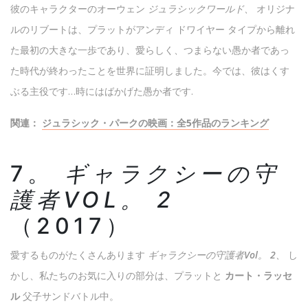
彼のキャラクターのオーウェン
ジュラシックワールド、
オリジナ
ルのリブートは、プラットがアンディ ドワイヤー タイプから離れ
た最初の大きな一歩であり、愛らしく、つまらない愚か者であっ
た時代が終わったことを世界に証明しました。今では、彼はくす
ぶる主役です…時にはばかげた愚か者です.
関連：
ジュラシック・パークの映画：全5作品のランキング
7。
ギャラクシーの守
護者VOL。 2
（2017）
愛するものがたくさんあります
ギャラクシーの守護者Vol。 2、
し
かし、私たちのお気に入りの部分は、プラットと
カート・ラッセ
ル
父子サンドバトル中。