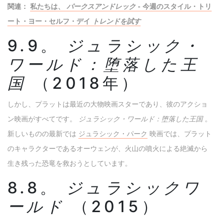
関連：
私たちは、
パークスアンドレック
- 今週のスタイル・トリ
ート・ヨー・セルフ・デイ
トレンドを試す
9.9。
ジュラシック・
ワールド：堕落した王
国
（2018年）
しかし、プラットは最近の大物映画スターであり、彼のアクショ
ン映画がすべてです。
ジュラシック・ワールド：堕落した王国
。
新しいものの最新では
ジュラシック・パーク
映画では、プラット
のキャラクターであるオーウェンが、火山の噴火による絶滅から
生き残った恐竜を救おうとしています。
8.8。
ジュラシックワ
ールド
（2015）