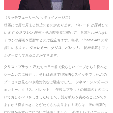
（リッチフューリー/ゲッティイメージズ）
映画には目に見える以上のものがあります。
パレード
と提携して
います
シネマシン
映画とその製作者に関して、見落としがちない
くつかの要素を理解するのに役立ちます。毎月、CinemaSins の背
後にいる人々
、
ジェレミー、クリス、バレット、
映画業界をフィ
ルターなしで見ることができます。
クリス・プラット
私たちの目の前で愛らしいドープから主役へと
シームレスに移行し、それは迅速で印象的なスイッチでした.この
プロセスは見るべき絶対的なご馳走でした。
シネマ・シンズ
—ジ
ェレミー、クリス、バレット — 午後はプラットの最高のものにつ
いておしゃべりをしました!そして、誰が彼らを責めることができ
ますか？愛すべきことがたくさんあります！彼らは、彼の画期的
な役割からすべてについて議論しました。
公園とレクリエーショ