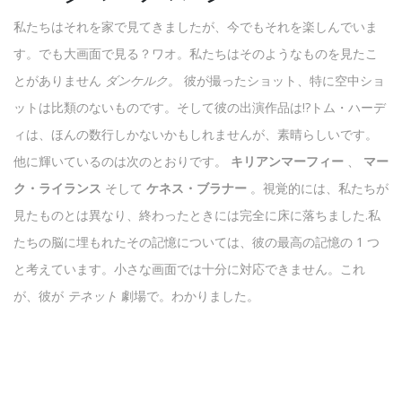
私たちはそれを家で見てきましたが、今でもそれを楽しんでいま
す。でも大画面で見る？ワオ。私たちはそのようなものを見たこ
とがありません
ダンケルク。
彼が撮ったショット、特に空中ショ
ットは比類のないものです。そして彼の出演作品は!?トム・ハーデ
ィは、ほんの数行しかないかもしれませんが、素晴らしいです。
他に輝いているのは次のとおりです。
キリアンマーフィー
、
マー
ク・ライランス
そして
ケネス・ブラナー
。視覚的には、私たちが
見たものとは異なり、終わったときには完全に床に落ちました.私
たちの脳に埋もれたその記憶については、彼の最高の記憶の 1 つ
と考えています。小さな画面では十分に対応できません。これ
が、彼が
テネット
劇場で。わかりました。