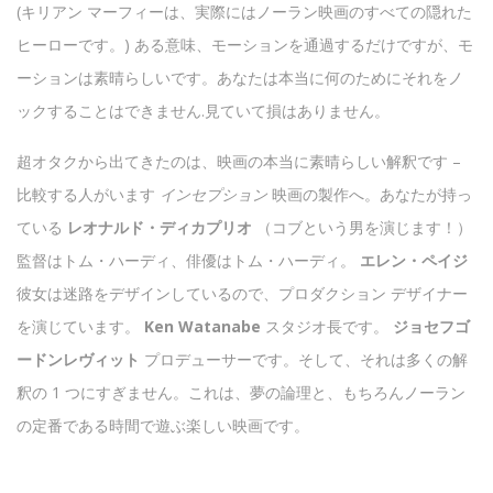
(キリアン マーフィーは、実際にはノーラン映画のすべての隠れた
ヒーローです。) ある意味、モーションを通過するだけですが、モ
ーションは素晴らしいです。あなたは本当に何のためにそれをノ
ックすることはできません.見ていて損はありません。
超オタクから出てきたのは、映画の本当に素晴らしい解釈です –
比較する人がいます
インセプション
映画の製作へ。あなたが持っ
ている
レオナルド・ディカプリオ
（コブという男を演じます！）
監督はトム・ハーディ、俳優はトム・ハーディ。
エレン・ペイジ
彼女は迷路をデザインしているので、プロダクション デザイナー
を演じています。
Ken Watanabe
スタジオ長です。
ジョセフゴ
ードンレヴィット
プロデューサーです。そして、それは多くの解
釈の 1 つにすぎません。これは、夢の論理と、もちろんノーラン
の定番である時間で遊ぶ楽しい映画です。