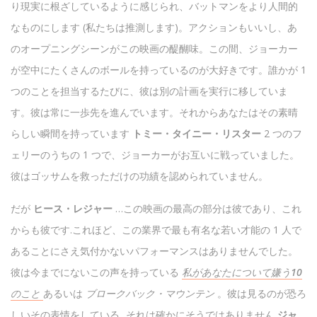
り現実に根ざしているように感じられ、バットマンをより人間的
なものにします (私たちは推測します)。アクションもいいし、あ
のオープニングシーンがこの映画の醍醐味。この間、ジョーカー
が空中にたくさんのボールを持っているのが大好きです。誰かが 1
つのことを担当するたびに、彼は別の計画を実行に移していま
す。彼は常に一歩先を進んでいます。それからあなたはその素晴
らしい瞬間を持っています
トミー・タイニー・リスター
2 つのフ
ェリーのうちの 1 つで、ジョーカーがお互いに戦っていました。
彼はゴッサムを救っただけの功績を認められていません。
だが
ヒース・レジャー
…この映画の最高の部分は彼であり、これ
からも彼です.これほど、この業界で最も有名な若い才能の 1 人で
あることにさえ気付かないパフォーマンスはありませんでした。
彼は今までにないこの声を持っている
私があなたについて嫌う10
のこと
あるいは
ブロークバック・マウンテン
。彼は見るのが恐ろ
しいその表情をしている...それは確かにそうではありません
ジャ