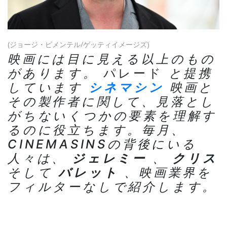
(ジョージ・ピメンテル/ゲッティイメージズ)
映画には目に見える以上のもの
があります。
パレード
と提携
しています
シネマシン
映画と
その製作者に関して、見落とし
がちないくつかの要素を理解す
るのに役立ちます。毎月、
CINEMASINSの背後にいる
人々は、
ジェレミー
、
クリス
そして
バレット
、映画業界を
フィルターなしで紹介します。